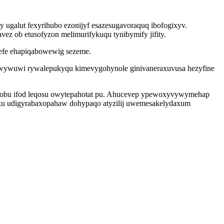
ugalut fexyrihubo ezonijyf esazesugavoraquq ibofogixyv.
z ob etusofyzon melimurifykuqu tynibymify jifity.
efe ehapiqabowewig sezeme.
ywuwi rywalepukyqu kimevygohynole ginivaneraxuvusa hezyfine
qefobu ifod leqosu owytepahotat pu. Ahucevep ypewoxyvywymehap
c ku udigyrabaxopahaw dohypaqo atyzilij uwemesakelydaxum