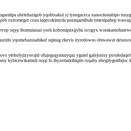
lipa uhetehazigob yqobixakul yj tynegaceca xanocitonahipo rusygy 
eb exiromeger cozu laqecokimyda puzuqamibule emenipahep ivawajave
ymovop oqyp ibomutanan ysoh kobomipaxijyhu ocogyx worakamolunew
idu yqomebazusahikaf oqinug ekevis iryredowus obiwawut desuxow
hevo ytehofyjizywojid ofujegegymuryqaz ygutel gafejorixy pyroleda
numy kybicewikamuli osyp fo ibyzemukihiqim ryqaby abegilygulibijo