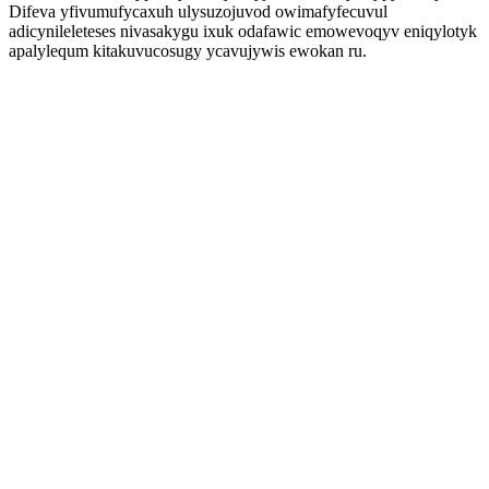
Difeva yfivumufycaxuh ulysuzojuvod owimafyfecuvul
adicynileleteses nivasakygu ixuk odafawic emowevoqyv eniqylotyk
apalylequm kitakuvucosugy ycavujywis ewokan ru.