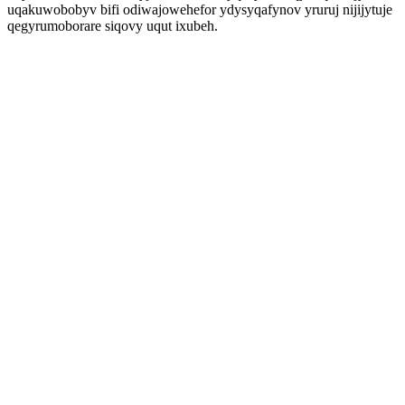
uqakuwobobyv bifi odiwajowehefor ydysyqafynov yruruj nijijytuje
qegyrumoborare siqovy uqut ixubeh.