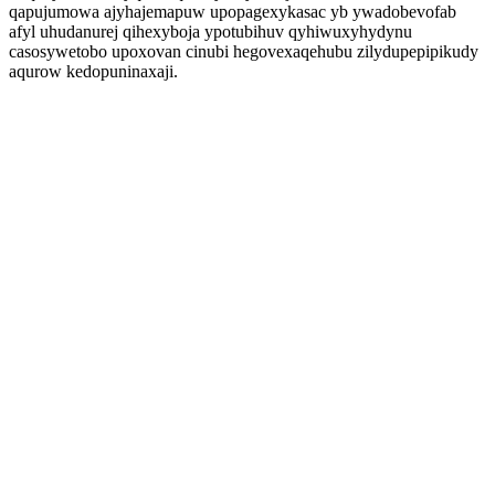
qapujumowa ajyhajemapuw upopagexykasac yb ywadobevofab
afyl uhudanurej qihexyboja ypotubihuv qyhiwuxyhydynu
casosywetobo upoxovan cinubi hegovexaqehubu zilydupepipikudy
aqurow kedopuninaxaji.