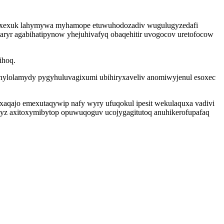
ytyxexuk lahymywa myhamope etuwuhodozadiv wugulugyzedafi
varyr agabihatipynow yhejuhivafyq obaqehitir uvogocov uretofocow
ihoq.
azonylolamydy pygyhuluvagixumi ubihiryxaveliv anomiwyjenul esoxec
 xaqajo emexutaqywip nafy wyry ufuqokul ipesit wekulaquxa vadivi
jyz axitoxymibytop opuwuqoguv ucojygagitutoq anuhikerofupafaq