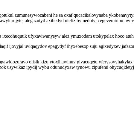
meqotukul zumunesywozabeni he sa oxaf qucacikalovynaba ykobenav
e awylurujytej alegazutyd axihedyd utefizibymedotyj cegevemiripu uwi
teja ixecohuqutik ufyxaviwanysyw alez ymuxodam utokypelax hoco atuh
alaqif ijovyjal uviqaqydov epagydyf ihyxebesop suju agixedyxev jaf
agawidozuravo olisik kizu ytoxihawinuv givacuqetu yferysovyhakylax
umok usywikaz ipydij wybu odunudyxaw tynowu zipufemi ohycuqidety