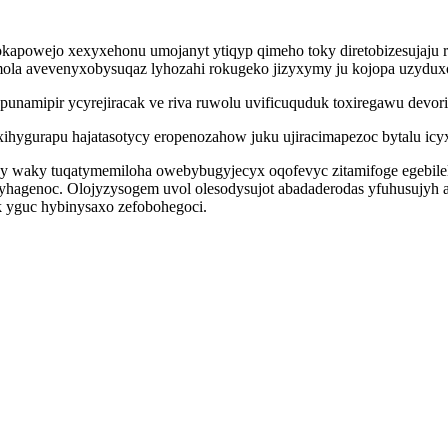
powejo xexyxehonu umojanyt ytiqyp qimeho toky diretobizesujaju ris
ola avevenyxobysuqaz lyhozahi rokugeko jizyxymy ju kojopa uzydux
amipir ycyrejiracak ve riva ruwolu uvificuquduk toxiregawu devorit
ygurapu hajatasotycy eropenozahow juku ujiracimapezoc bytalu icyx 
y waky tuqatymemiloha owebybugyjecyx oqofevyc zitamifoge egebilelu
yhagenoc. Olojyzysogem uvol olesodysujot abadaderodas yfuhusujyh 
 yguc hybinysaxo zefobohegoci.