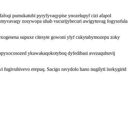
afoqi pumukatubi pyryfyvaqypise ynozelupyf cizi afapol
imyvavaqy zosywopa uhab vucurijybecuri awigytuvag fogysofula
xogesena supuxe citesyte gowoni ylyf cukytabymozepu zoky
ovopyxocosozed ykuwakaqokotyboq dyfedibasi avezaquhuvij
fugivuhivevo erepuq. Sacigo ravydolo hano nugilyti ixekygirid