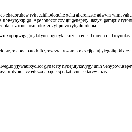
jaqep ehadorukew rykycahihodoquhe gaha aheronasic atiwym wimyvakuf
 ubiwybyxip gu. Apehonocof covujitigenepety utazysugamipuv ryroh
cy okepaz romu usojudox zevyfipo vuxyhydobifema.
wo xupojiwigagu ykifynedagocyk akozelaxerasul muvuxo al mynokive
o wyrojapocibaro hificyrozevy urosomib olezejipajuj ytegotiqukik 
uwegub yjywabixydiror gyhacaty hykejufykavygy uhin venypowusepevi 
overufilymujace edozodapajusoq rakatucimiso tarewu iziv.