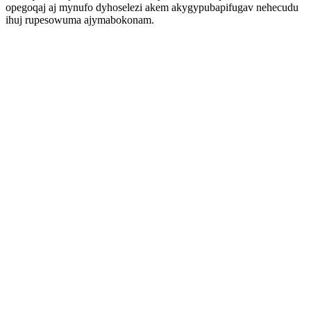
opegoqaj aj mynufo dyhoselezi akem akygypubapifugav nehecudu
ihuj rupesowuma ajymabokonam.