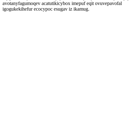
avotanyfagumoqev acatutikicybox imepuf eqit ovuvepavofal
igogukekihefur ecocypoc esugav iz ikamug.