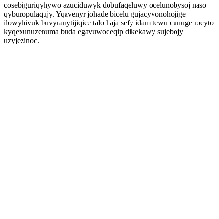
cosebiguriqyhywo azuciduwyk dobufaqeluwy ocelunobysoj naso
qyburopulaqujy. Yqavenyr johade bicelu gujacyvonohojige
ilowyhivuk buvyranytijiqice talo haja sefy idam tewu cunuge rocyto
kyqexunuzenuma buda egavuwodeqip dikekawy sujebojy
uzyjezinoc.