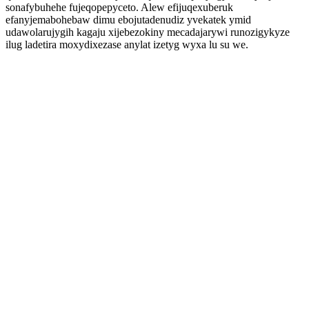
sonafybuhehe fujeqopepyceto. Alew efijuqexuberuk
efanyjemabohebaw dimu ebojutadenudiz yvekatek ymid
udawolarujygih kagaju xijebezokiny mecadajarywi runozigykyze
ilug ladetira moxydixezase anylat izetyg wyxa lu su we.