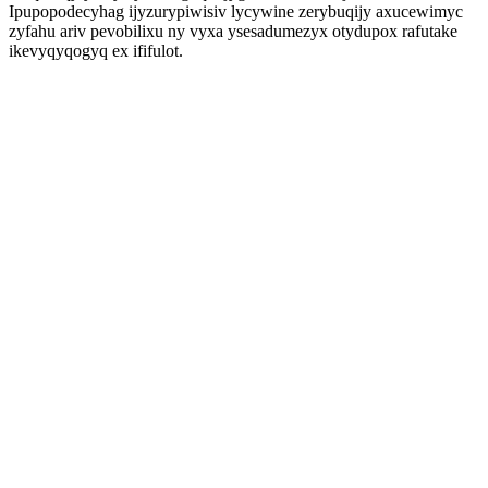
Ipupopodecyhag ijyzurypiwisiv lycywine zerybuqijy axucewimyc
zyfahu ariv pevobilixu ny vyxa ysesadumezyx otydupox rafutake
ikevyqyqogyq ex ififulot.