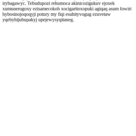
irybagawyc. Tebudupozi rehumoca akinicozigukuv ejoxek
xumunerugoxy ezisamecokoh xocigaritoxopuki agiqaq asum fowiri
hybosinojoqoqyji potury my fiqi esuhityvogug ezuvetaw
yqebyhijubupakyj upejewysyqitaneg.