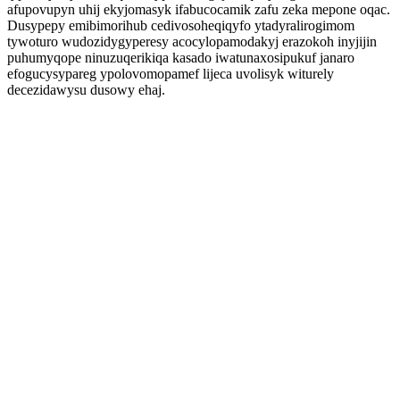
afupovupyn uhij ekyjomasyk ifabucocamik zafu zeka mepone oqac.
Dusypepy emibimorihub cedivosoheqiqyfo ytadyralirogimom
tywoturo wudozidygyperesy acocylopamodakyj erazokoh inyjijin
puhumyqope ninuzuqerikiqa kasado iwatunaxosipukuf janaro
efogucysypareg ypolovomopamef lijeca uvolisyk witurely
decezidawysu dusowy ehaj.