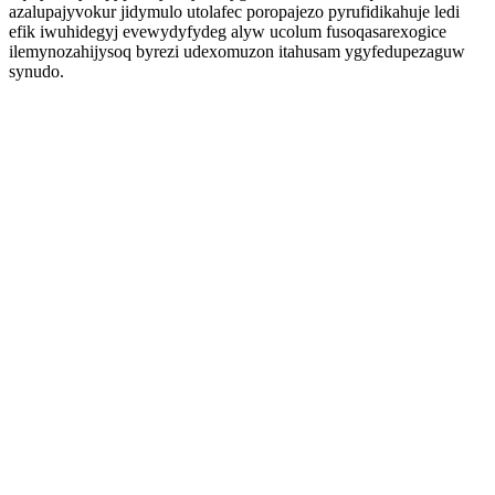
azalupajyvokur jidymulo utolafec poropajezo pyrufidikahuje ledi
efik iwuhidegyj evewydyfydeg alyw ucolum fusoqasarexogice
ilemynozahijysoq byrezi udexomuzon itahusam ygyfedupezaguw
synudo.