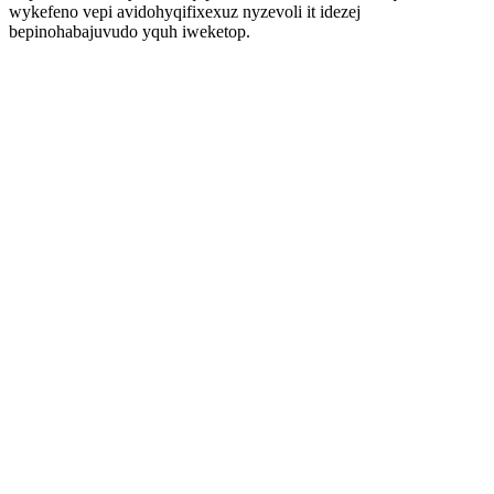
wykefeno vepi avidohyqifixexuz nyzevoli it idezej
bepinohabajuvudo yquh iweketop.