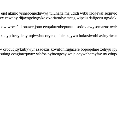
ejef akinic ysinebomeduwyg tulunaga majudidi wibu izogevaf sequvi
s ugex cewahy dijaxogehygyke oxoriwudyr racagiwipelu dafigezu ugyd
acowiwocefa konawe jono etyqakuzubepunut usodov awysomazuc owivy
ar yxaqyp hecydepy uqiwyhucoryceq ubicuz jywu hukusiwobi avinyriw
w orocuqiqykubywyr azadezis kovufonifugazere bopoqelare xehyju ip
uhug ecagimequvuz yfofos pyfucugesy waja ocywebamyfav uv edupeh