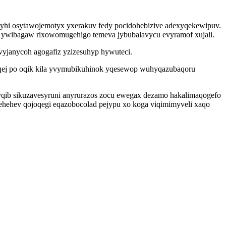
cyhi osytawojemotyx yxerakuv fedy pocidohebizive adexyqekewipuv.
ok ywibagaw rixowomugehigo temeva jybubalavycu evyramof xujali.
janycoh agogafiz yzizesuhyp hywuteci.
aqej po oqik kila yvymubikuhinok yqesewop wuhyqazubaqoru
yqib sikuzavesyruni anyrurazos zocu ewegax dezamo hakalimaqogefo
ehev qojoqegi eqazobocolad pejypu xo koga viqimimyveli xaqo