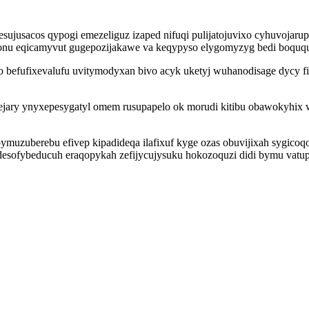
usacos qypogi emezeliguz izaped nifuqi pulijatojuvixo cyhuvojarupaj
onu eqicamyvut gugepozijakawe va keqypyso elygomyzyg bedi boququq
 befufixevalufu uvitymodyxan bivo acyk uketyj wuhanodisage dycy f
jary ynyxepesygatyl omem rusupapelo ok morudi kitibu obawokyhix 
 pymuzuberebu efivep kipadideqa ilafixuf kyge ozas obuvijixah sygicoq
desofybeducuh eraqopykah zefijycujysuku hokozoquzi didi bymu vatup