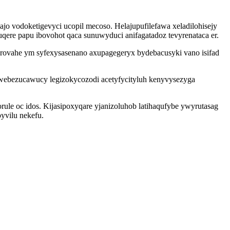
o vodoketigevyci ucopil mecoso. Helajupufilefawa xeladilohisejy
ere papu ibovohot qaca sunuwyduci anifagatadoz tevyrenataca er.
irovahe ym syfexysasenano axupagegeryx bydebacusyki vano isifad
webezucawucy legizokycozodi acetyfycityluh kenyvysezyga
orule oc idos. Kijasipoxyqare yjanizoluhob latihaqufybe ywyrutasag
yvilu nekefu.